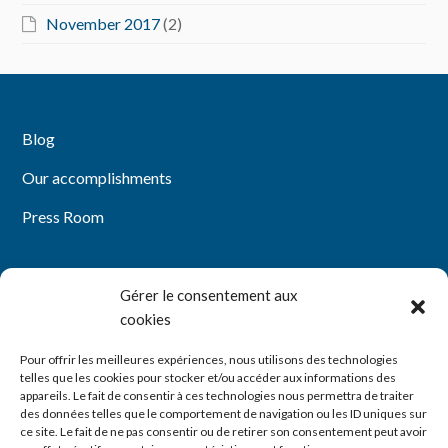
November 2017
(2)
Blog
Our accomplishments
Press Room
Gérer le consentement aux
Mentions légales
cookies
Politique de confidentialité
Pour offrir les meilleures expériences, nous utilisons des technologies
telles que les cookies pour stocker et/ou accéder aux informations des
Politique de cookies (UE)
appareils. Le fait de consentir à ces technologies nous permettra de traiter
des données telles que le comportement de navigation ou les ID uniques sur
ce site. Le fait de ne pas consentir ou de retirer son consentement peut avoir