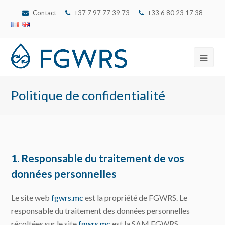
Contact
+37 7 97 77 39 73
‭+33 6 80 23 17 38‬
Ope
Mob
Politique de confidentialité
Men
1. Responsable du traitement de vos
données personnelles
Le site web
fgwrs.mc
est la propriété de FGWRS. Le
responsable du traitement des données personnelles
récoltées sur le site
fgwrs.mc
est la SAM FGWRS.