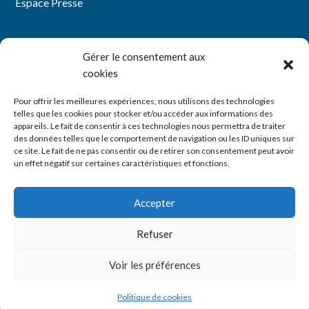
Espace Presse
Gérer le consentement aux
Mentions légales
cookies
Politique de confidentialité
Pour offrir les meilleures expériences, nous utilisons des technologies
telles que les cookies pour stocker et/ou accéder aux informations des
Politique de cookies (UE)
appareils. Le fait de consentir à ces technologies nous permettra de traiter
des données telles que le comportement de navigation ou les ID uniques sur
ce site. Le fait de ne pas consentir ou de retirer son consentement peut avoir
YouTube
LinkedIn
un effet négatif sur certaines caractéristiques et fonctions.
Accepter
Refuser
Voir les préférences
Politique de cookies