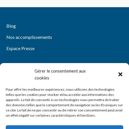
Blog
Nos accomplissements
Espace Presse
Gérer le consentement aux
Mentions légales
cookies
Politique de confidentialité
Pour offrir les meilleures expériences, nous utilisons des technologies
telles que les cookies pour stocker et/ou accéder aux informations des
Politique de cookies (UE)
appareils. Le fait de consentir à ces technologies nous permettra de traiter
des données telles que le comportement de navigation ou les ID uniques sur
ce site. Le fait de ne pas consentir ou de retirer son consentement peut avoir
YouTube
LinkedIn
un effet négatif sur certaines caractéristiques et fonctions.