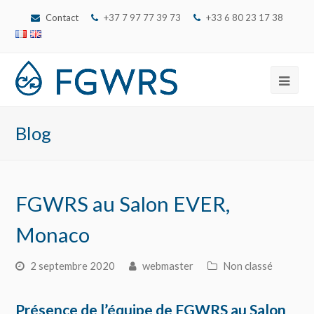
Contact
+37 7 97 77 39 73
‭+33 6 80 23 17 38‬
Ope
Mob
Blog
Men
FGWRS au Salon EVER,
Monaco
2 septembre 2020
webmaster
Non classé
Présence de l’équipe de FGWRS au Salon