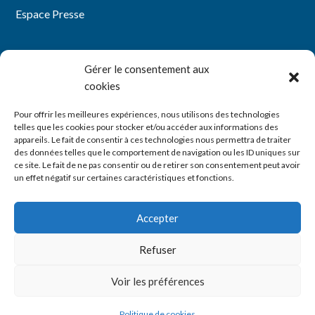
Espace Presse
Gérer le consentement aux
Mentions légales
cookies
Politique de confidentialité
Pour offrir les meilleures expériences, nous utilisons des technologies
telles que les cookies pour stocker et/ou accéder aux informations des
Politique de cookies (UE)
appareils. Le fait de consentir à ces technologies nous permettra de traiter
des données telles que le comportement de navigation ou les ID uniques sur
ce site. Le fait de ne pas consentir ou de retirer son consentement peut avoir
YouTube
LinkedIn
un effet négatif sur certaines caractéristiques et fonctions.
Accepter
Refuser
Voir les préférences
Politique de cookies