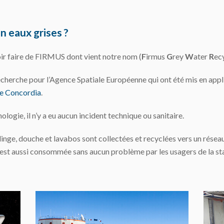
n eaux grises ?
ir faire de FIRMUS dont vient notre nom (
F
irmus
G
rey
W
ater
R
ec
recherche pour l’Agence Spatiale Européenne qui ont été mis en app
ne Concordia
.
logie, il n’y a eu aucun incident technique ou sanitaire.
linge, douche et lavabos sont collectées et recyclées vers un réseau 
ée est aussi consommée sans aucun problème par les usagers de la sta