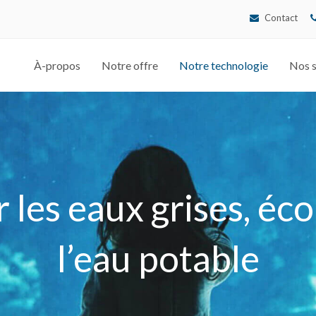
Contact
À-propos
Notre offre
Notre technologie
Nos s
 les eaux grises, é
l’eau potable