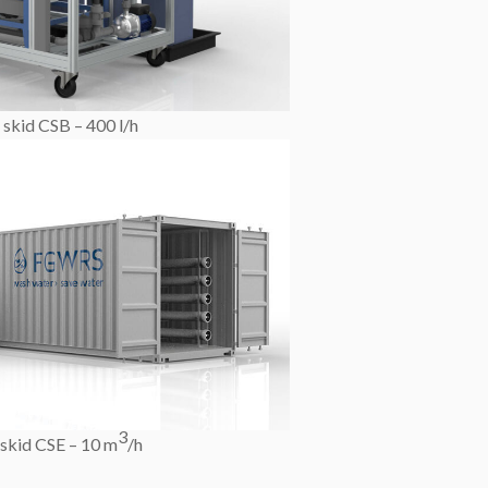
 skid CSB – 400 l/h
3
skid CSE – 10 m
/h