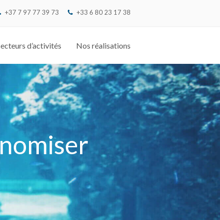
+37 7 97 77 39 73
‭+33 6 80 23 17 38‬
ecteurs d’activités
Nos réalisations
conomiser