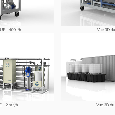
UF – 400 l/h
Vue 3D du
3
C – 2 m
/h
Vue 3D du 