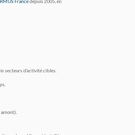
IRMUS France
depuis 2005, en
 secteurs d’activité cibles.
ps.
n amont).