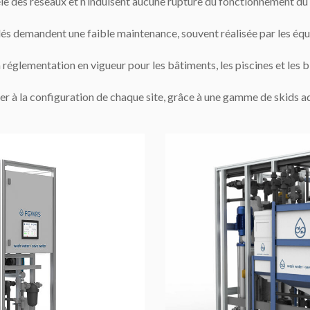
lèle des réseaux et n’induisent aucune rupture du fonctionnement du si
dés demandent une faible maintenance, souvent réalisée par les éq
réglementation en vigueur pour les bâtiments, les piscines et les b
r à la configuration de chaque site, grâce à une gamme de skids a