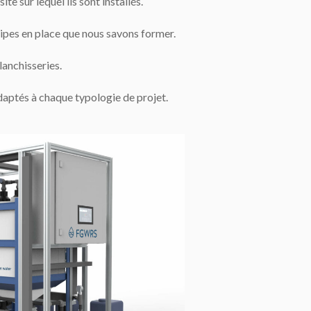
te sur lequel ils sont installés.
uipes en place que nous savons former.
lanchisseries.
daptés à chaque typologie de projet.